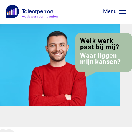
Menu
Ga
Welk werk
past bij mij?
direct
Waar liggen
naar
mijn kansen?
inhoud