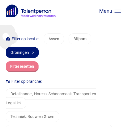
Menu
Ga
Filter op locatie:
Assen
Blijham
direct
Groningen
naar
Filter resetten
inhoud
Filter op branche:
Detailhandel, Horeca, Schoonmaak, Transport en
Logistiek
Techniek, Bouw en Groen